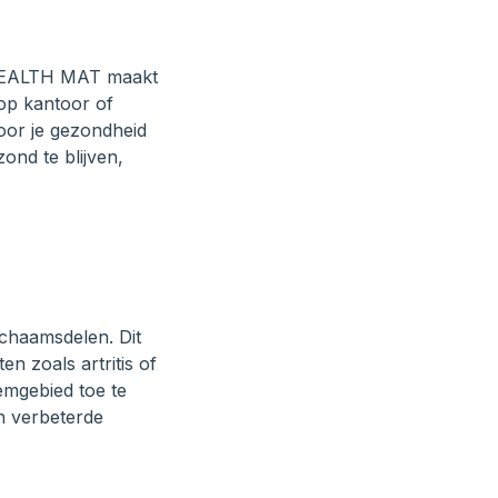
 HEALTH MAT maakt
 op kantoor of
oor je gezondheid
ond te blijven,
ichaamsdelen. Dit
en zoals artritis of
emgebied toe te
n verbeterde