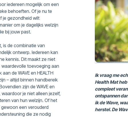
voor iedereen mogelijk om een
eke behoeften. Of je nu te
 je gezondheid wilt
nier om je dagelijks welzijn
e bij jouw past.
 is de combinatie van
delijk ontwerp. Iedereen kan
 kennis. Dit maakt ze niet
en waardevolle toevoeging aan
enk aan de WAVE en HEALTH
Ik vraag me ech
jn – altijd binnen handbereik
Health Mat heb 
 Bovendien zijn de WAVE en
compleet verand
waardoor je niet alleen jezelf,
ontspannen dan o
teren van hun welzijn. Of het
ik de Wave, waar
of gewoon een verouderd
herstel. De Wave
dersteuning die ze nodig