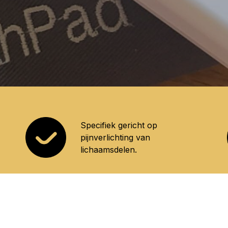
Specifiek gericht op
pijnverlichting van
lichaamsdelen.