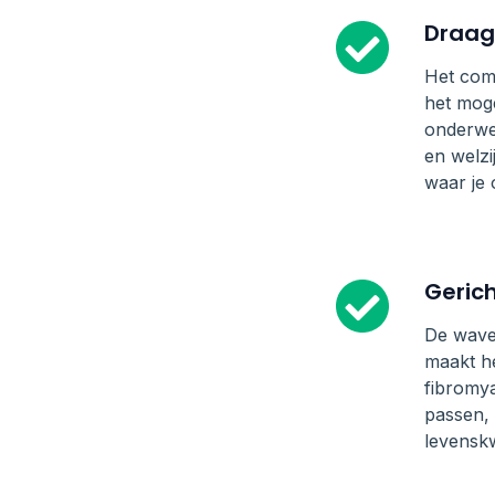
Draag
Het com
het moge
onderweg
en welzi
waar je 
Geric
De wave 
maakt he
fibromya
passen, 
levenskwa