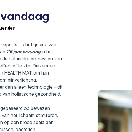
n vandaag
uenties
r experts op het gebied van
dan
25 jaar ervaring
in het
 de natuurlijke processen van
fectief te zijn. Duizenden
E en HEALTH MAT om hun
m pijnverlichting,
eer dan alleen technologie – dit
d van holistische gezondheid.
is gebaseerd op bewezen
 van het lichaam stimuleren.
ijn op een breed scala aan
russen, bacteriën,