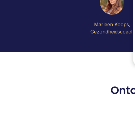
Marleen Koops,
Gezondheidscoach
Ontd