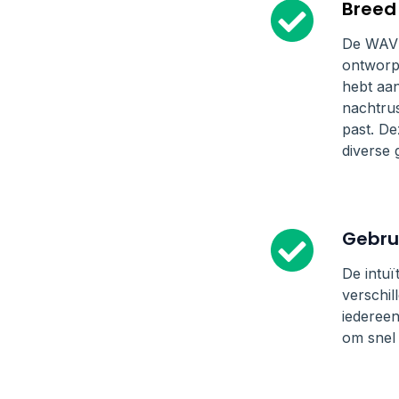
Breed
De WAVE 
ontworp
hebt aan
nachtrus
past. De
diverse
Gebrui
De intuï
verschil
iedereen
om snel 