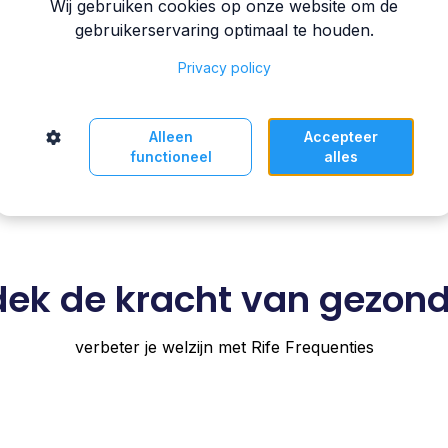
Wij gebruiken cookies op onze website om de
De WAVE en HEALTH MAT hebben mijn welzijn enorm ve
gebruikerservaring optimaal te houden.
frequentieprogramma's zijn effectief, wat het dagelijk
Privacy policy
maakt. Ik voel me energieker en heb minder pijnklachte
health mat gebruik.
Alleen
Accepteer
functioneel
alles
ek de kracht van gezon
verbeter je welzijn met Rife Frequenties