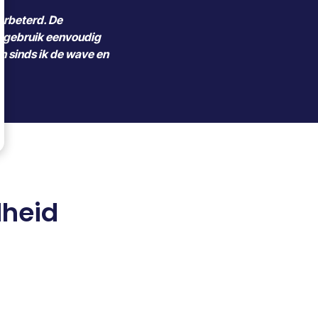
rbeterd. De
s gebruik eenvoudig
n sinds ik de wave en
dheid