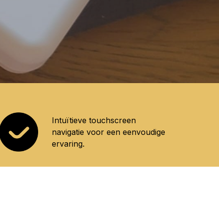
Intuïtieve touchscreen
navigatie voor een eenvoudige
ervaring.